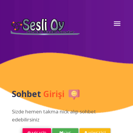
Sohbet
Girişi
Sizde hemen takma nick alıp sohbet
edebilirsiniz
MISAFIR
ÜYE
YÖNETICI