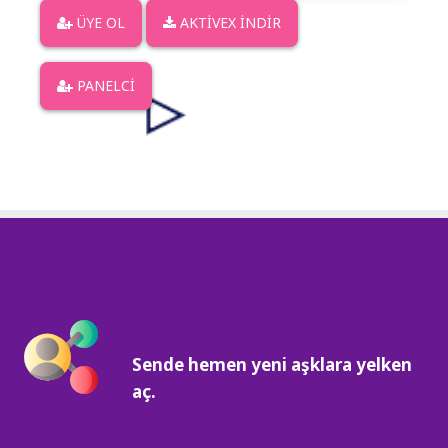
ÜYE OL
AKTİVEX İNDİR
PANELCİ
Sende hemen yeni aşklara yelken
aç.