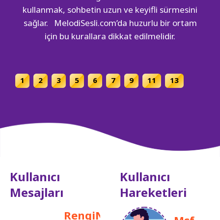
kullanmak, sohbetin uzun ve keyifli sürmesini
sağlar. MelodiSesli.com’da huzurlu bir ortam
için bu kurallara dikkat edilmelidir.
Sayfa gezinme
1
2
3
5
6
7
9
11
13
Kullanıcı
Kullanıcı
Mesajları
Hareketleri
N
RengiN
C é m
sukunet
Msf