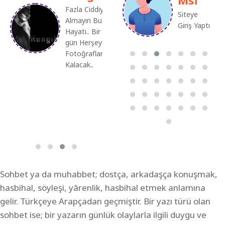
Fazla Ciddiye
R é !!
Siteye Giriş
Siteye
Almayın Bu
Yaptı
Giriş Yaptı
Sitemize
Hayatı.. Bir
tı
Hoş
gün Herşey
Geldiniz
Fotoğraflarda
Keyifli
Kalacak..
Sohbetler
Sohbet ya da muhabbet; dostça, arkadaşça konuşmak,
hasbihal, söyleşi, yârenlik, hasbihal etmek anlamına
gelir. Türkçeye Arapçadan geçmiştir. Bir yazı türü olan
sohbet ise; bir yazarın günlük olaylarla ilgili duygu ve