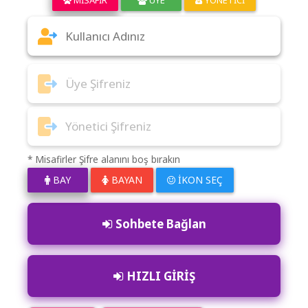
* Misafirler Şifre alanını boş bırakın
BAY
BAYAN
İKON SEÇ
Sohbete Bağlan
HIZLI GİRİŞ